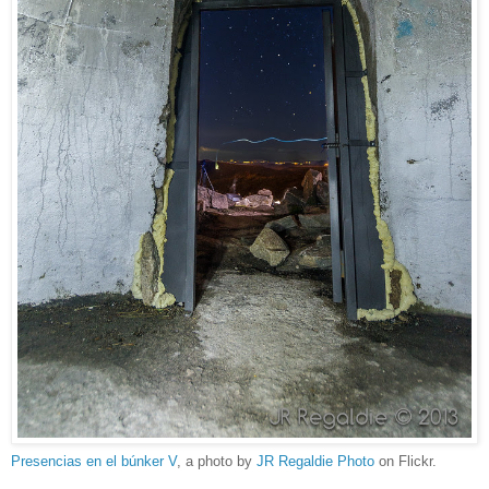
Presencias en el búnker V
, a photo by
JR Regaldie Photo
on Flickr.