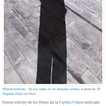
#RetoAutoretrato - No soy nadie sin mi alargada sombra
, a photo by
JR
Regaldie Photo
on Flickr.
Nueva edición de los Retos de la
Familia Fotera
dedicado