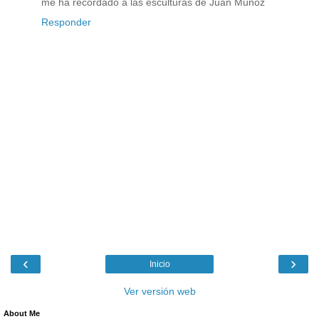
me ha recordado a las esculturas de Juan Muñoz
Responder
‹
›
Inicio
Ver versión web
About Me