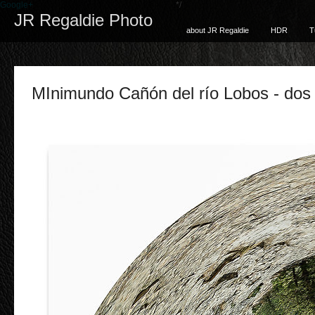
Google+
*/
JR Regaldie Photo
about JR Regaldie
HDR
T
MInimundo Cañón del río Lobos - dos