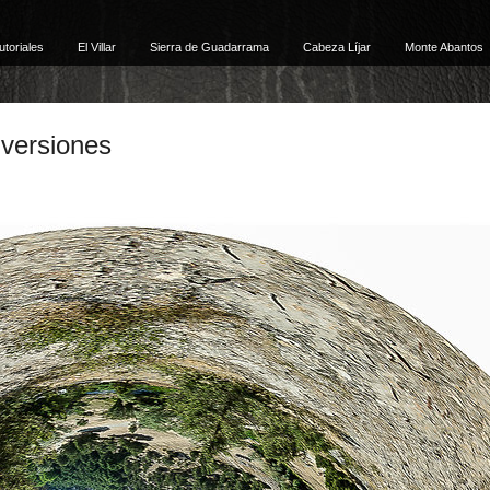
utoriales
El Villar
Sierra de Guadarrama
Cabeza Líjar
Monte Abantos
 versiones