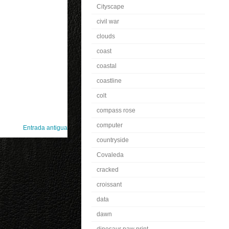
Cityscape
civil war
clouds
coast
coastal
coastline
colt
compass rose
computer
Entrada antigua
countryside
Covaleda
cracked
croissant
data
dawn