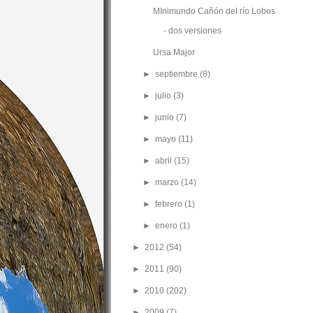
MInimundo Cañón del río Lobos
- dos versiones
Ursa Major
►
septiembre
(8)
►
julio
(3)
►
junio
(7)
►
mayo
(11)
►
abril
(15)
►
marzo
(14)
►
febrero
(1)
►
enero
(1)
►
2012
(54)
►
2011
(90)
►
2010
(202)
►
2009
(7)