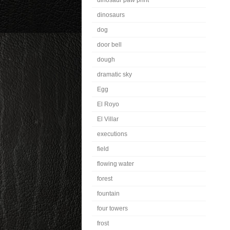
dinosaur paw print
dinosaurs
dog
door bell
dough
dramatic sky
Egg
El Royo
El Villar
executions
field
flowing water
forest
fountain
four towers
frost