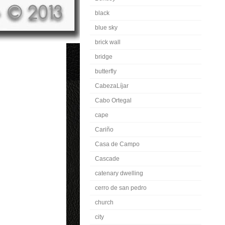
black
blue sky
brick wall
bridge
butterfly
CabezaLíjar
Cabo Ortegal
cape
Cariño
Casa de Campo
Cascade
catenary dwelling
cerro de san pedro
church
city