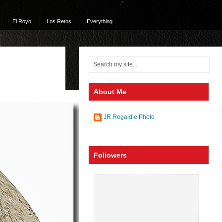
/*
El Royo
Los Retos
Everything
About Me
JR Regaldie Photo
Followers