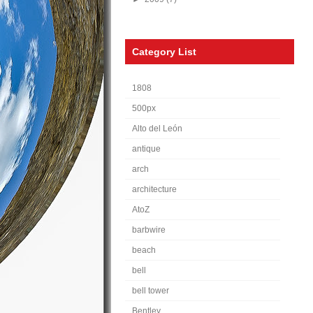
Category List
1808
500px
Alto del León
antique
arch
architecture
AtoZ
barbwire
beach
bell
bell tower
Bentley