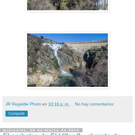
JR Regaldie Photo
en
10:16 p. m.
No hay comentarios:
Compartir
miércoles, 26 de marzo de 2014