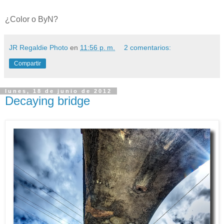
¿Color o ByN?
JR Regaldie Photo
en
11:56 p. m.
2 comentarios:
Compartir
lunes, 18 de junio de 2012
Decaying bridge