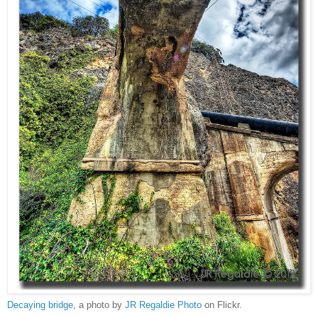
Decaying bridge
, a photo by
JR Regaldie Photo
on Flickr.