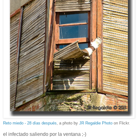
Reto miedo - 28 días después
, a photo by
JR Regaldie Photo
on Flickr.
el infectado saliendo por la ventana ;-)