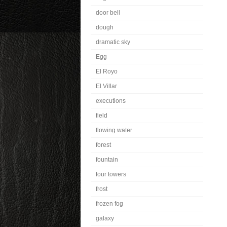
door bell
dough
dramatic sky
Egg
El Royo
El Villar
executions
field
flowing water
forest
fountain
four towers
frost
frozen fog
galaxy