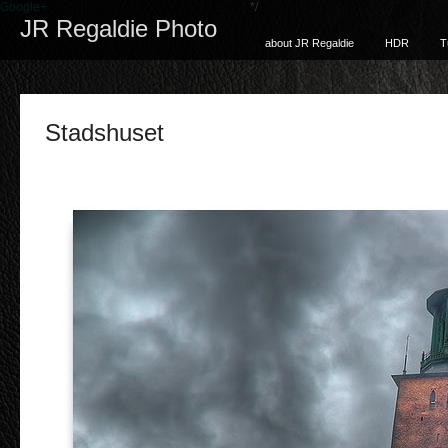
Google+
*/
JR Regaldie Photo
about JR Regaldie
HDR
T
Stadshuset