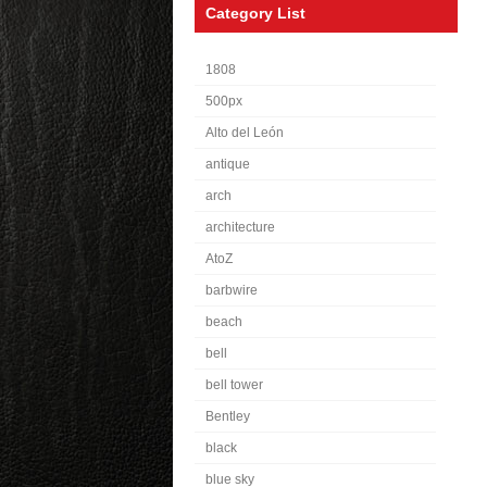
Category List
1808
500px
Alto del León
antique
arch
architecture
AtoZ
barbwire
beach
bell
bell tower
Bentley
black
blue sky