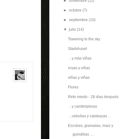
►
noviembre
(11)
►
octubre
(7)
►
septiembre
(10)
▼
julio
(14)
Towering to the sky
Stadshuset
... y más viñas
rosas y viñas
viñas y viñas
Flores
Reto miedo - 28 días después
... y camtimploras
... cebollas y calabazas ...
Escobas, granadas, maiz y
guindillas ....