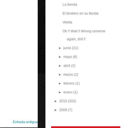
La tienda
El tendero en su tienda
Veleta
Oh !! Wait !! Wrong universe
again, shit !!
►
junio
(21)
►
mayo
(8)
►
abril
(2)
►
marzo
(2)
►
febrero
(1)
►
enero
(1)
►
2010
(202)
►
2009
(7)
Entrada antigua