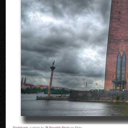
Stadshuset
, a photo by
JR Regaldie Photo
on Flickr.