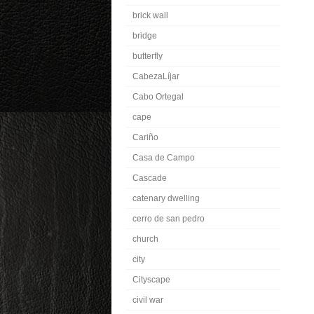
brick wall
bridge
butterfly
CabezaLíjar
Cabo Ortegal
cape
Cariño
Casa de Campo
Cascade
catenary dwelling
cerro de san pedro
church
city
Cityscape
civil war