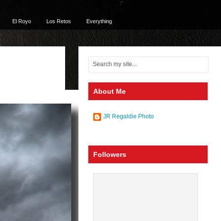
/*
El Royo
Los Retos
Everything
About Me
JR Regaldie Photo
Followers