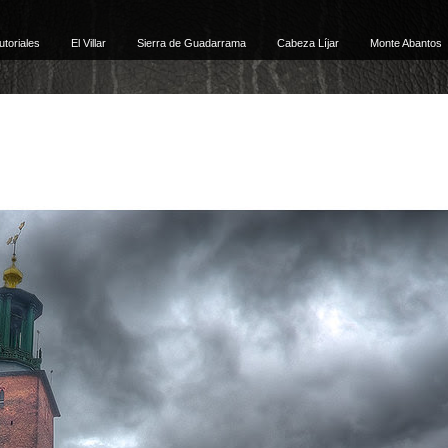
utoriales
El Villar
Sierra de Guadarrama
Cabeza Líjar
Monte Abantos