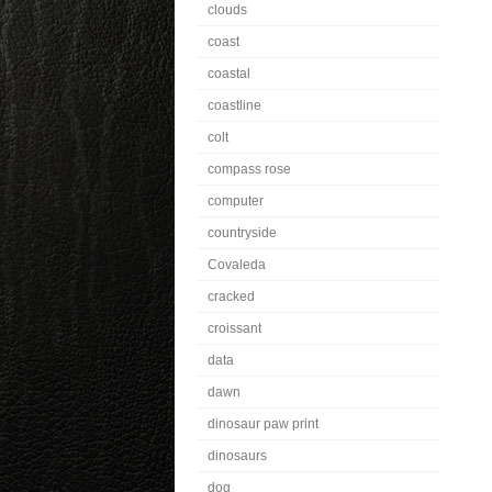
clouds
coast
coastal
coastline
colt
compass rose
computer
countryside
Covaleda
cracked
croissant
data
dawn
dinosaur paw print
dinosaurs
dog