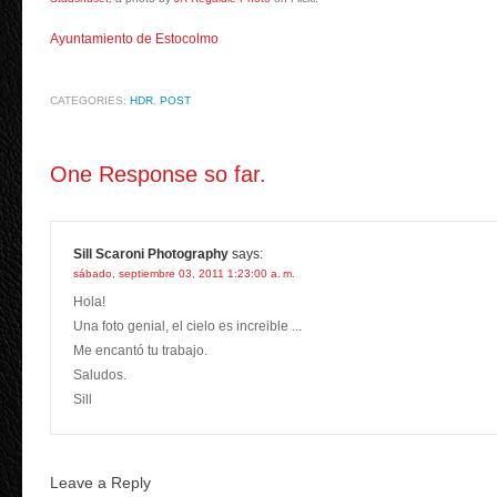
Ayuntamiento de Estocolmo
CATEGORIES:
HDR
,
POST
One Response so far.
Sill Scaroni Photography
says:
sábado, septiembre 03, 2011 1:23:00 a. m.
Hola!
Una foto genial, el cielo es increible ...
Me encantó tu trabajo.
Saludos.
Sill
Leave a Reply