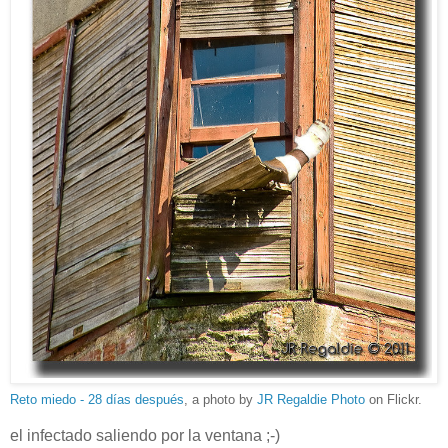
Reto miedo - 28 días después
, a photo by
JR Regaldie Photo
on Flickr.
el infectado saliendo por la ventana ;-)