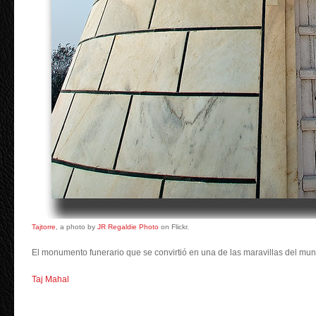
Tajtorre
, a photo by
JR Regaldie Photo
on Flickr.
El monumento funerario que se convirtió en una de las maravillas del mu
Taj Mahal