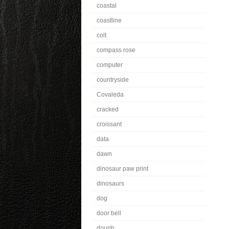
coastal
coastline
colt
compass rose
computer
countryside
Covaleda
cracked
croissant
data
dawn
dinosaur paw print
dinosaurs
dog
door bell
dough