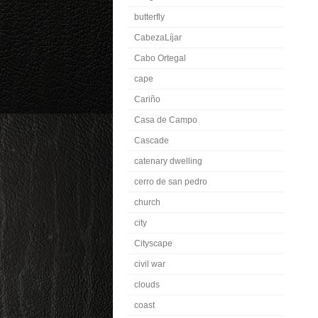
butterfly
CabezaLíjar
Cabo Ortegal
cape
Cariño
Casa de Campo
Cascade
catenary dwelling
cerro de san pedro
church
city
Cityscape
civil war
clouds
coast