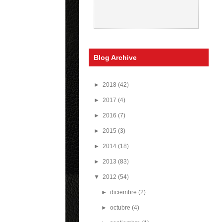
Blog Archive
►
2018
(42)
►
2017
(4)
►
2016
(7)
►
2015
(3)
►
2014
(18)
►
2013
(83)
▼
2012
(54)
►
diciembre
(2)
►
octubre
(4)