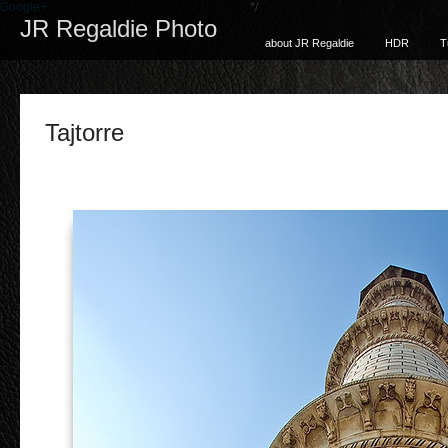
Google+
*/
JR Regaldie Photo
about JR Regaldie
HDR
T
Tajtorre