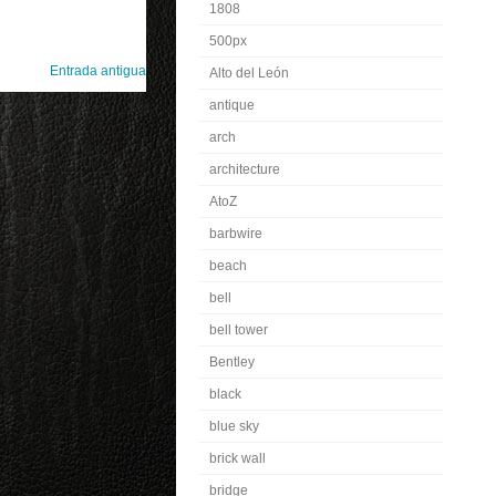
1808
500px
Entrada antigua
Alto del León
antique
arch
architecture
AtoZ
barbwire
beach
bell
bell tower
Bentley
black
blue sky
brick wall
bridge