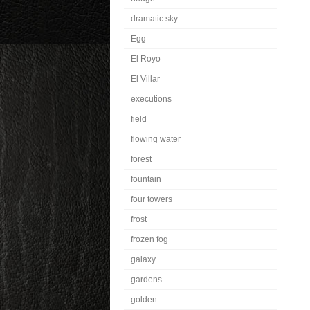
dramatic sky
Egg
El Royo
El Villar
executions
field
flowing water
forest
fountain
four towers
frost
frozen fog
galaxy
gardens
golden