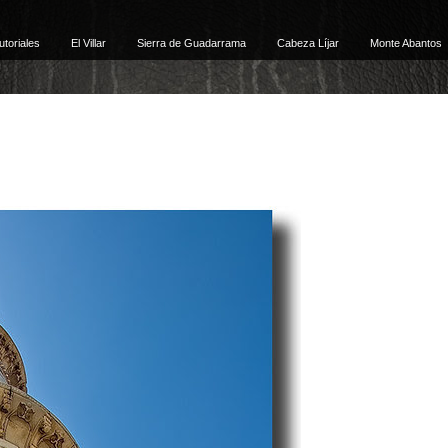
utoriales
El Villar
Sierra de Guadarrama
Cabeza Líjar
Monte Abantos