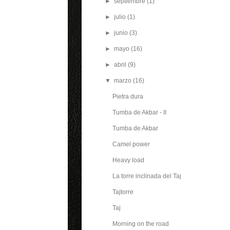
►
septiembre
(1)
►
julio
(1)
►
junio
(3)
►
mayo
(16)
►
abril
(9)
▼
marzo
(16)
Pietra dura
Tumba de Akbar - II
Tumba de Akbar
Camel power
Heavy load
La torre inclinada del Taj
Tajtorre
Taj
Morning on the road