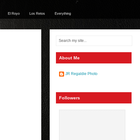
/*
El Royo
Los Retos
Everything
About Me
JR Regaldie Photo
Followers