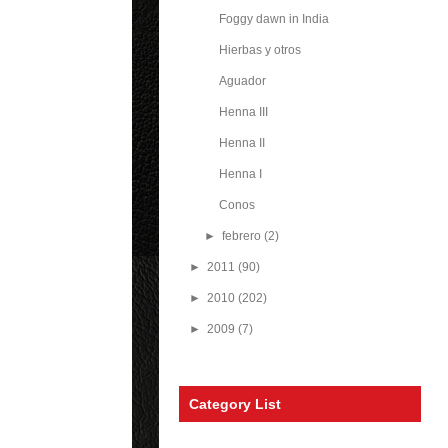
Foggy dawn in India
Hierbas y otros
Aguador
Henna III
Henna II
Henna I
Conos
►
febrero
(2)
►
2011
(90)
►
2010
(202)
►
2009
(7)
Category List