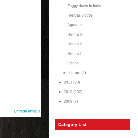
Foggy dawn in India
Hierbas y otros
Aguador
Henna III
Henna II
Henna I
Conos
►
febrero
(2)
►
2011
(90)
►
2010
(202)
►
2009
(7)
Entrada antigua
Category List