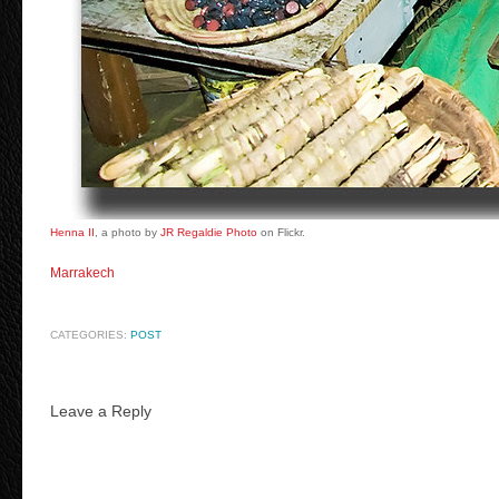
Henna II
, a photo by
JR Regaldie Photo
on Flickr.
Marrakech
CATEGORIES:
POST
Leave a Reply