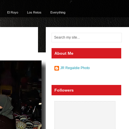
/*
El Royo
Los Retos
Everything
About Me
JR Regaldie Photo
Followers