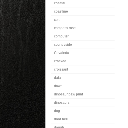
coastal
coastline
colt
compass rose
computer
countryside
Covaleda
cracked
croissant
data
dawn
dinosaur paw print
dinosaurs
dog
door bell
dough