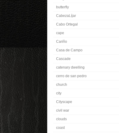
butterfly
CabezaLíjar
Cabo Ortegal
cape
Cariño
Casa de Campo
Cascade
catenary dwelling
cerro de san pedro
church
city
Cityscape
civil war
clouds
coast