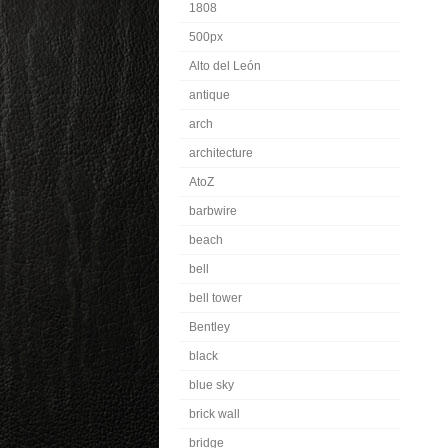
1808
500px
Alto del León
antique
arch
architecture
AtoZ
barbwire
beach
bell
bell tower
Bentley
black
blue sky
brick wall
bridge