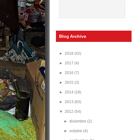
Blog Archive
►
2018
(42)
►
2017
(4)
►
2016
(7)
►
2015
(3)
►
2014
(18)
►
2013
(83)
▼
2012
(54)
►
diciembre
(2)
►
octubre
(4)