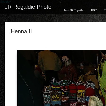
Google+
*/
JR Regaldie Photo
about JR Regaldie
HDR
T
Henna II