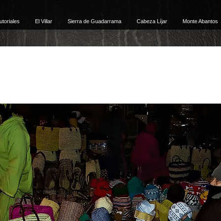
utoriales
El Villar
Sierra de Guadarrama
Cabeza Líjar
Monte Abantos