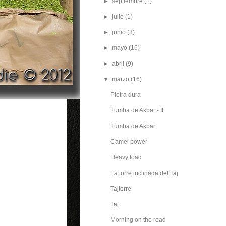
►
septiembre
(1)
►
julio
(1)
►
junio
(3)
►
mayo
(16)
►
abril
(9)
▼
marzo
(16)
Pietra dura
Tumba de Akbar - II
Tumba de Akbar
Camel power
Heavy load
La torre inclinada del Taj
Tajtorre
Taj
Morning on the road