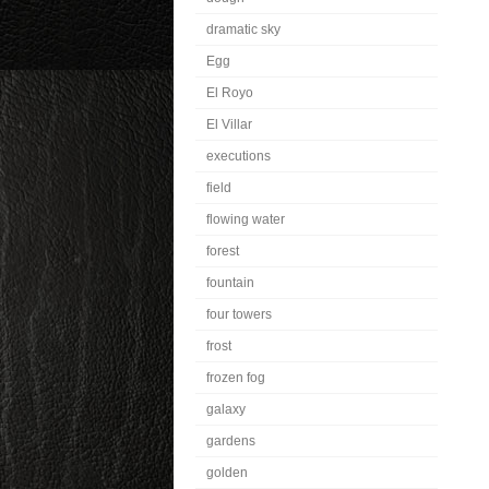
dramatic sky
Egg
El Royo
El Villar
executions
field
flowing water
forest
fountain
four towers
frost
frozen fog
galaxy
gardens
golden