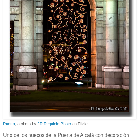
Puerta
, a photo by
JR Regaldie Photo
on Flickr.
Uno de los huecos de la Puerta de Alcalá con decoración