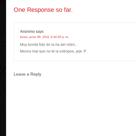
One Response so far.
Anónimo
says:
lunes, junio 06, 2011 3:34:00 p. m.
Muy bonita foto de la ria del retiro...
Menos mal que no te la extropee, jeje :P
Leave a Reply