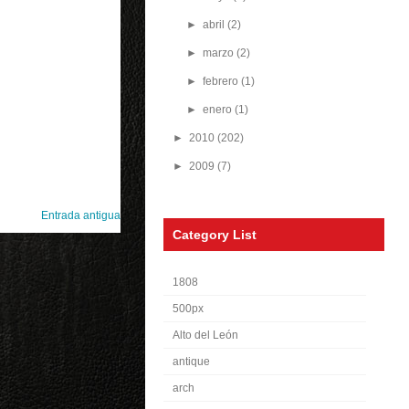
►
abril
(2)
►
marzo
(2)
►
febrero
(1)
►
enero
(1)
►
2010
(202)
►
2009
(7)
Entrada antigua
Category List
1808
500px
Alto del León
antique
arch