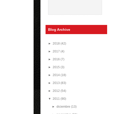
Blog Archive
►
2018
(42)
►
2017
(4)
►
2016
(7)
►
2015
(3)
►
2014
(18)
►
2013
(83)
►
2012
(54)
▼
2011
(90)
►
diciembre
(13)