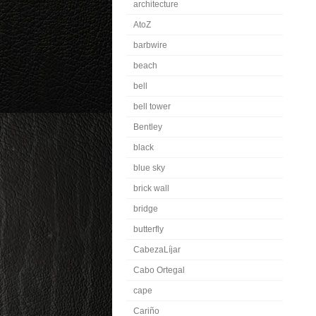
architecture
AtoZ
barbwire
beach
bell
bell tower
Bentley
black
blue sky
brick wall
bridge
butterfly
CabezaLíjar
Cabo Ortegal
cape
Cariño