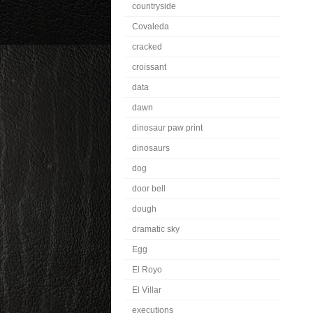
countryside
Covaleda
cracked
croissant
data
dawn
dinosaur paw print
dinosaurs
dog
door bell
dough
dramatic sky
Egg
El Royo
El Villar
executions