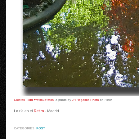
Colores - kdd #retiro36fotos
, a photo by
JR Regaldie Photo
on Flickr.
La ría en el
Retiro
- Madrid
CATEGORIES:
POST