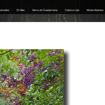
utoriales
El Villar
Sierra de Guadarrama
Cabeza Líjar
Monte Abantos