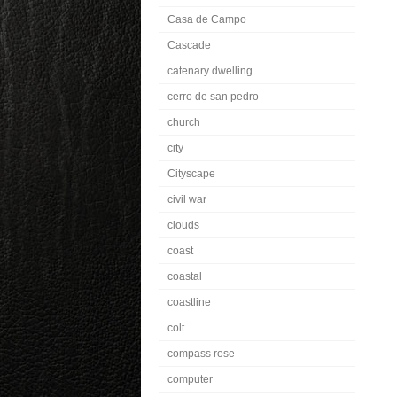
Casa de Campo
Cascade
catenary dwelling
cerro de san pedro
church
city
Cityscape
civil war
clouds
coast
coastal
coastline
colt
compass rose
computer