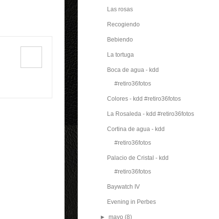
Las rosas
Recogiendo
Bebiendo
La tortuga
Boca de agua - kdd
#retiro36fotos
Colores - kdd #retiro36fotos
La Rosaleda - kdd #retiro36fotos
Cortina de agua - kdd
#retiro36fotos
Palacio de Cristal - kdd
#retiro36fotos
Baywatch IV
Evening in Perbes
►
mayo
(8)