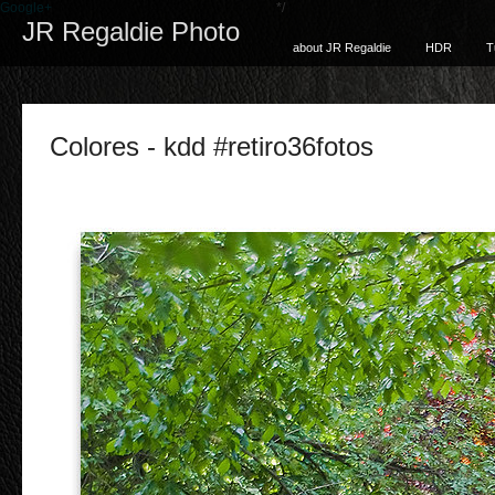
Google+
*/
JR Regaldie Photo
about JR Regaldie
HDR
T
Colores - kdd #retiro36fotos