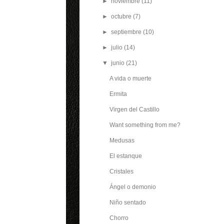
►
noviembre
(11)
►
octubre
(7)
►
septiembre
(10)
►
julio
(14)
▼
junio
(21)
A vida o muerte
Ermita
Virgen del Castillo
Want something from me?
Medusas
El estanque
Cristales
Ángel o demonio
Niño sentado
Chorro