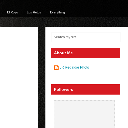
/*
El Royo
Los Retos
Everything
About Me
JR Regaldie Photo
Followers