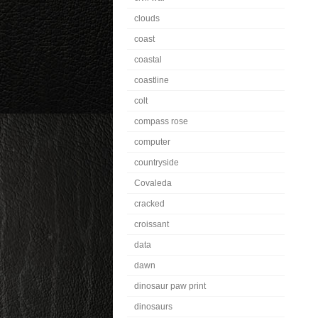
clouds
coast
coastal
coastline
colt
compass rose
computer
countryside
Covaleda
cracked
croissant
data
dawn
dinosaur paw print
dinosaurs