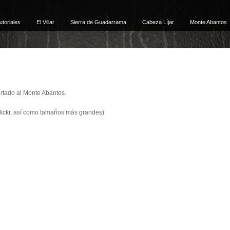
utoriales
El Villar
Sierra de Guadarrama
Cabeza Líjar
Monte Abantos
urtado al Monte Abantos.
Flickr, así como tamaños más grandes)