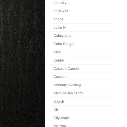
blue sky
brick wall
bridge
butterfly
CabezaLíjar
Cabo Ortegal
cape
Cariño
Casa de Campo
Cascade
catenary dwelling
cerro de san pedro
church
city
Cityscape
civil war