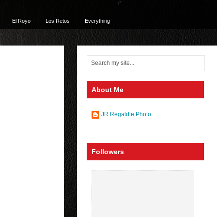
/*
El Royo
Los Retos
Everything
About Me
JR Regaldie Photo
Followers