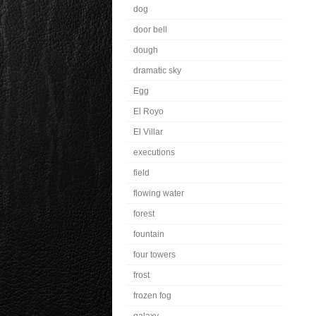
dog
door bell
dough
dramatic sky
Egg
El Royo
El Villar
executions
field
flowing water
forest
fountain
four towers
frost
frozen fog