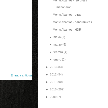
Monte Abantos - "sorpresa
mañanera"
Monte Abantos - otras
Monte Abantos - panorámicas
Monte Abantos - HDR
►
mayo
(1)
►
marzo
(5)
►
febrero
(4)
►
enero
(1)
►
2013
(83)
►
2012
(54)
Entrada antigua
►
2011
(90)
►
2010
(202)
►
2009
(7)