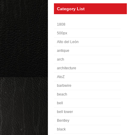
Category List
1808
500px
Alto del León
antique
arch
architecture
AtoZ
barbwire
beach
bell
bell tower
Bentley
black