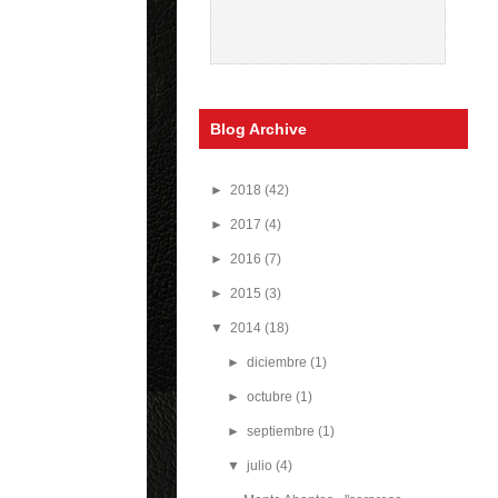
Blog Archive
►
2018
(42)
►
2017
(4)
►
2016
(7)
►
2015
(3)
▼
2014
(18)
►
diciembre
(1)
►
octubre
(1)
►
septiembre
(1)
▼
julio
(4)