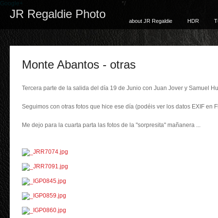
Google+
*/
JR Regaldie Photo
about JR Regaldie
HDR
T
Monte Abantos - otras
Tercera parte de la salida del día 19 de Junio con Juan Jover y Samuel H
Seguimos con otras fotos que hice ese día (podéis ver los datos EXIF en 
Me dejo para la cuarta parta las fotos de la "sorpresita" mañanera ...