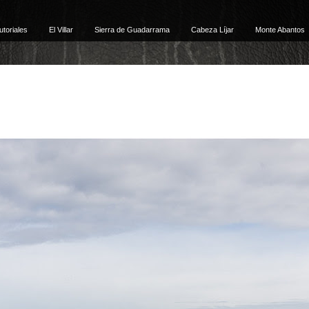
utoriales
El Villar
Sierra de Guadarrama
Cabeza Líjar
Monte Abantos