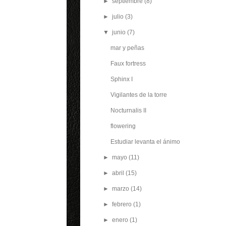
►
septiembre
(8)
►
julio
(3)
▼
junio
(7)
mar y peñas
Faux fortress
Sphinx I
Vigilantes de la torre
Nocturnalis II
flowering
Estudiar levanta el ánimo
►
mayo
(11)
►
abril
(15)
►
marzo
(14)
►
febrero
(1)
►
enero
(1)