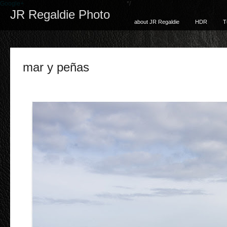
Google+
*/
JR Regaldie Photo
about JR Regaldie
HDR
T
mar y peñas