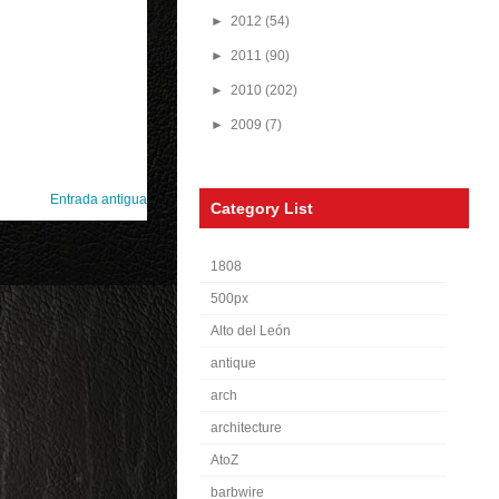
►
2012
(54)
►
2011
(90)
►
2010
(202)
►
2009
(7)
Entrada antigua
Category List
1808
500px
Alto del León
antique
arch
architecture
AtoZ
barbwire