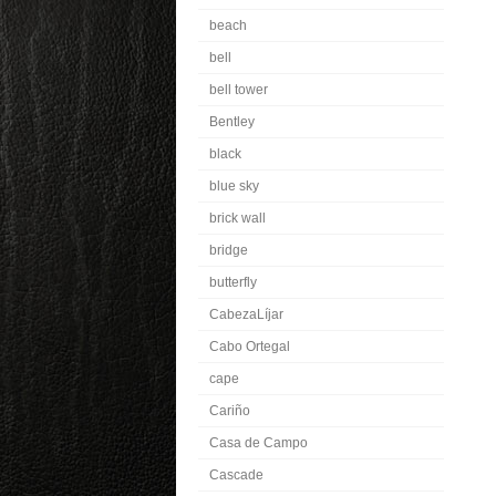
beach
bell
bell tower
Bentley
black
blue sky
brick wall
bridge
butterfly
CabezaLíjar
Cabo Ortegal
cape
Cariño
Casa de Campo
Cascade