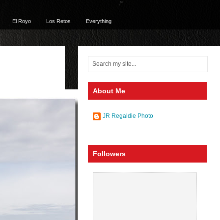
/*
El Royo
Los Retos
Everything
About Me
JR Regaldie Photo
Followers