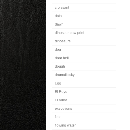
croissant
data
dawn
dinosaur paw print
dinosaurs
dog
door bell
dough
dramatic sky
Egg
El Royo
El Villar
executions
field
flowing water