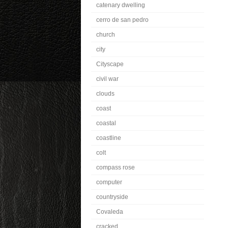
catenary dwelling
cerro de san pedro
church
city
Cityscape
civil war
clouds
coast
coastal
coastline
colt
compass rose
computer
countryside
Covaleda
cracked