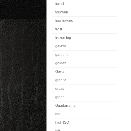
forest
fountain
four towers
frost
frozen fog
galaxy
gardens
golden
Goya
granite
grass
green
Guadarrama
hdr
high ISO