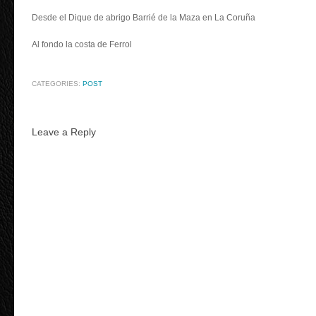
Desde el Dique de abrigo Barrié de la Maza en La Coruña
Al fondo la costa de Ferrol
CATEGORIES:
POST
Leave a Reply