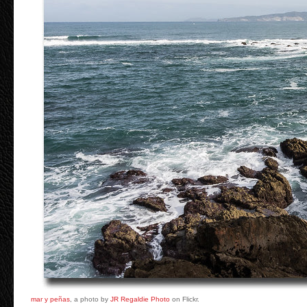
mar y peñas
, a photo by
JR Regaldie Photo
on Flickr.