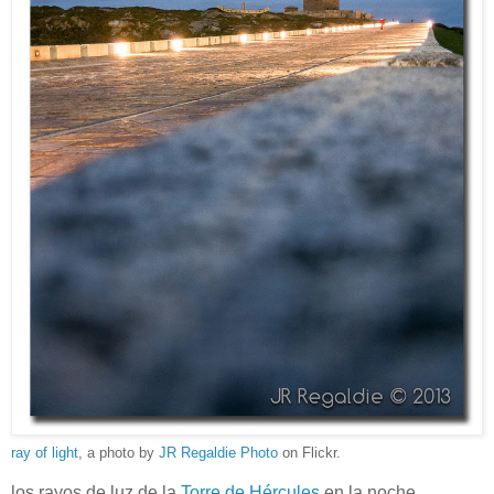
ray of light
, a photo by
JR Regaldie Photo
on Flickr.
los rayos de luz de la
Torre de Hércules
en la noche