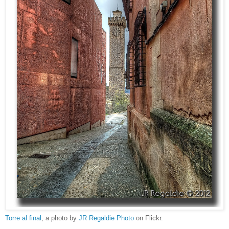
Torre al final
, a photo by
JR Regaldie Photo
on Flickr.