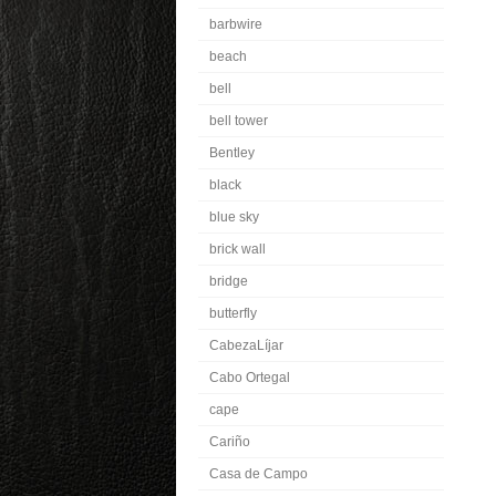
barbwire
beach
bell
bell tower
Bentley
black
blue sky
brick wall
bridge
butterfly
CabezaLíjar
Cabo Ortegal
cape
Cariño
Casa de Campo