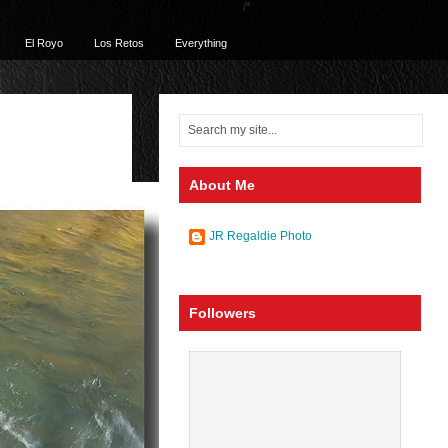
/*
El Royo
Los Retos
Everything
About Me
JR Regaldie Photo
Followers