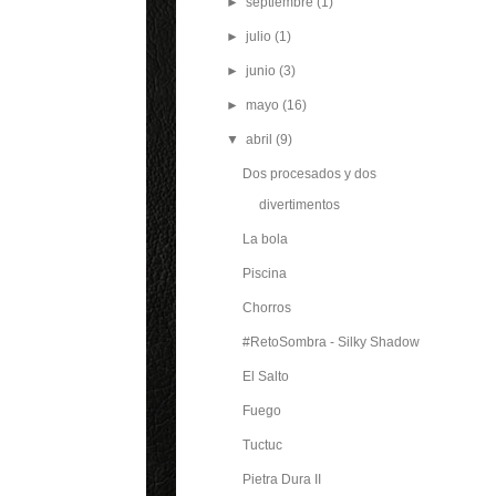
►
septiembre
(1)
►
julio
(1)
►
junio
(3)
►
mayo
(16)
▼
abril
(9)
Dos procesados y dos
divertimentos
La bola
Piscina
Chorros
#RetoSombra - Silky Shadow
El Salto
Fuego
Tuctuc
Pietra Dura II