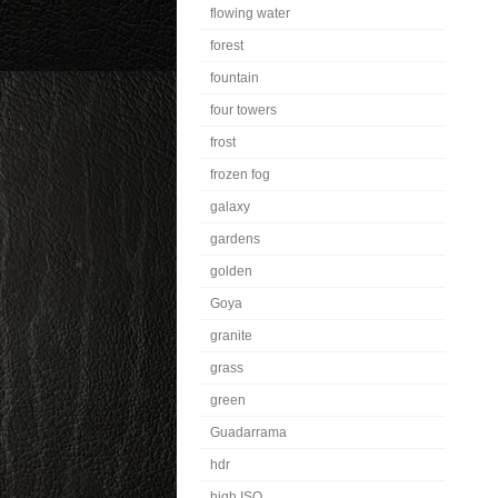
flowing water
forest
fountain
four towers
frost
frozen fog
galaxy
gardens
golden
Goya
granite
grass
green
Guadarrama
hdr
high ISO