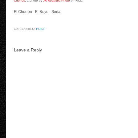
Chorros
, a photo by
JR Regaldie Photo
on Flickr.
El Chorrón - El Royo - Soria
CATEGORIES:
POST
Leave a Reply