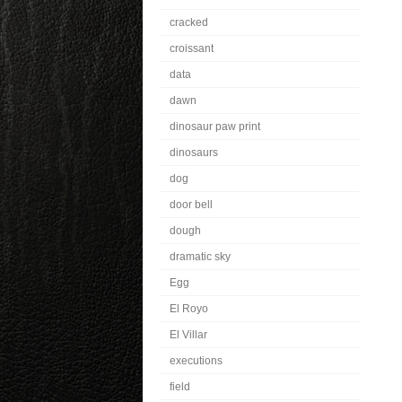
cracked
croissant
data
dawn
dinosaur paw print
dinosaurs
dog
door bell
dough
dramatic sky
Egg
El Royo
El Villar
executions
field