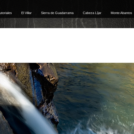
utoriales
El Villar
Sierra de Guadarrama
Cabeza Líjar
Monte Abantos