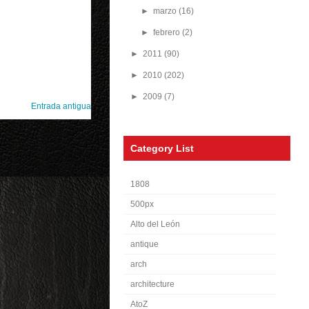
►
marzo
(16)
►
febrero
(2)
►
2011
(90)
►
2010
(202)
►
2009
(7)
Entrada antigua
Category List
1808
500px
Alto del León
antique
arch
architecture
AtoZ