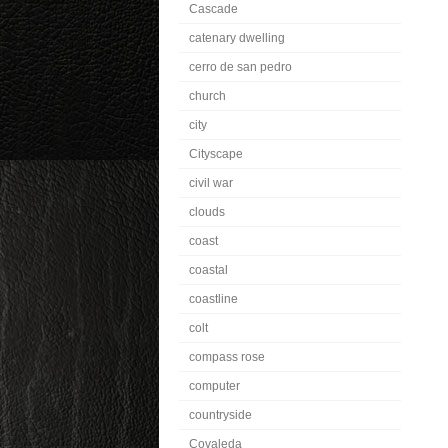
Cascade
catenary dwelling
cerro de san pedro
church
city
Cityscape
civil war
clouds
coast
coastal
coastline
colt
compass rose
computer
countryside
Covaleda