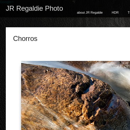
Google+
*/
JR Regaldie Photo
about JR Regaldie
HDR
T
Chorros