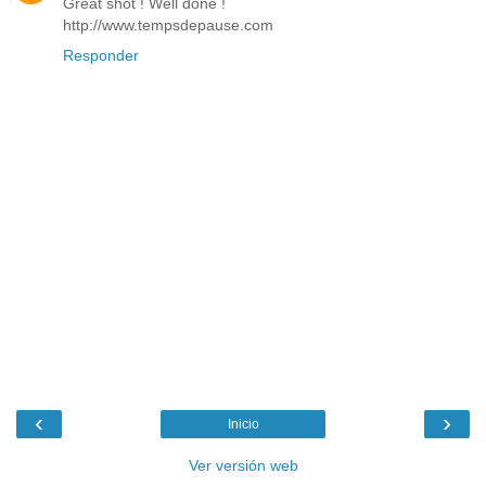
Great shot ! Well done !
http://www.tempsdepause.com
Responder
‹
›
Inicio
Ver versión web