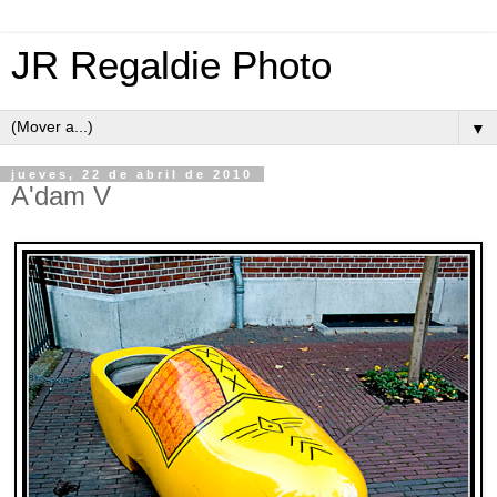
JR Regaldie Photo
▼
jueves, 22 de abril de 2010
A'dam V